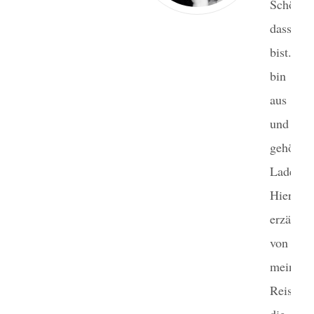
Schön,
dass du
bist. I
bin Ge
aus Ber
und m
gehört 
Laden.
Hier
erzähle 
von
meinen
Reisen 
die We