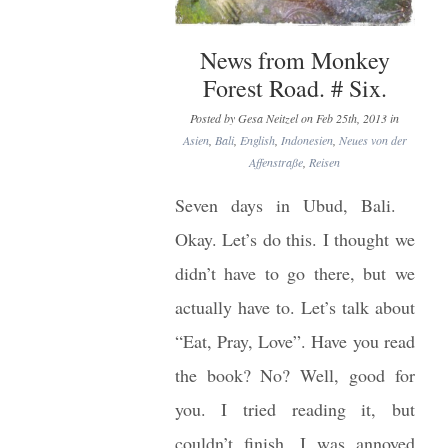
News from Monkey
Forest Road. # Six.
Posted by Gesa Neitzel on Feb 25th, 2013 in
Asien
,
Bali
,
English
,
Indonesien
,
Neues von der
Affenstraße
,
Reisen
Seven days in Ubud, Bali.
Okay. Let’s do this. I thought we
didn’t have to go there, but we
actually have to. Let’s talk about
“Eat, Pray, Love”. Have you read
the book? No? Well, good for
you. I tried reading it, but
couldn’t finish. I was annoyed